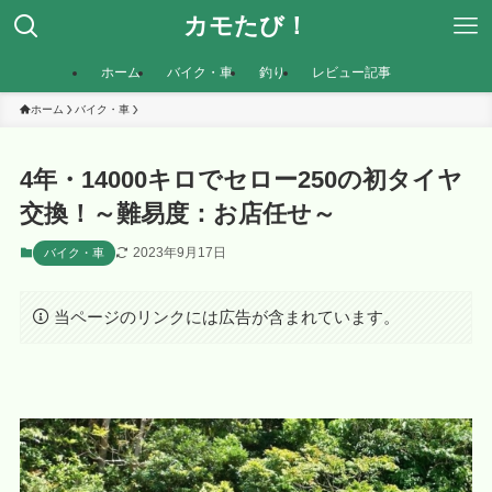
カモたび！
ホーム
バイク・車
釣り
レビュー記事
ホーム
バイク・車
4年・14000キロでセロー250の初タイヤ
交換！～難易度：お店任せ～
2023年9月17日
バイク・車
当ページのリンクには広告が含まれています。