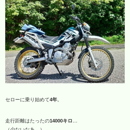
セローに乗り始めて
4年
。
走行距離はたったの
14000キロ
…
（少ないなあ…）