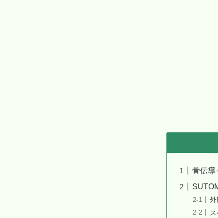
骨伝導
SUTO
外
ス