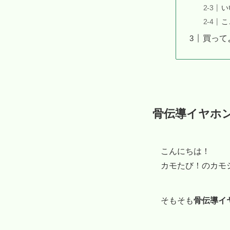
い
こ
買って
骨伝導イヤホ
こんにちは！
カモたび！のカモ
そもそも
骨伝導イ